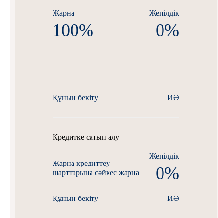
Жарна
Жеңілдік
100%
0%
Құнын бекіту
ИӘ
Кредитке сатып алу
Жеңілдік
Жарна
кредиттеу
0%
шарттарына сәйкес жарна
Құнын бекіту
ИӘ