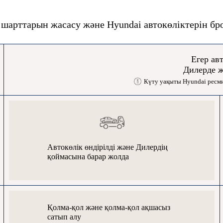
 шарттарын жасасу және Hyundai автокөліктерін бр
Егер ав
Дилерде ж
Күту уақыты Hyundai ресми
Автокөлік өндірілді және Дилердің
қоймасына барар жолда
Қолма-қол және қолма-қол ақшасыз
сатып алу