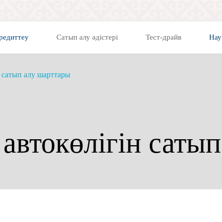
редиттеу
Сатып алу әдістері
Тест-драйв
Нау
н сатып алу шарттары
автокөлігін саты