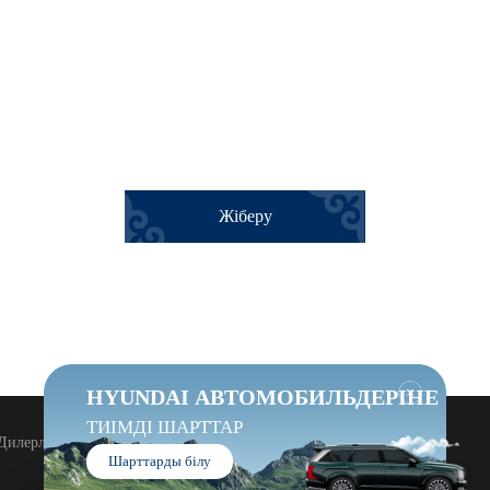
Жіберу
Жабу
HYUNDAI АВТОМОБИЛЬДЕРІНЕ
ТИІМДІ ШАРТТАР
Дилерлік орталыққа келу ережелері
Сайт картасы
Шарттарды білу