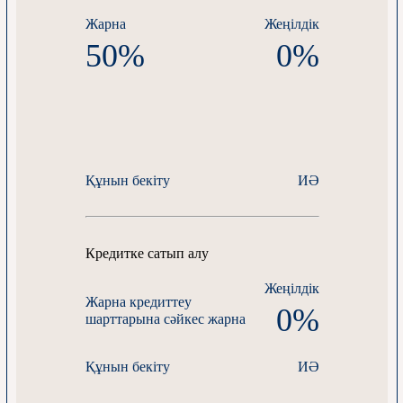
Жарна
Жеңілдік
50%
0%
Құнын бекіту
ИӘ
Кредитке сатып алу
Жеңілдік
Жарна
кредиттеу
0%
шарттарына сәйкес жарна
Құнын бекіту
ИӘ