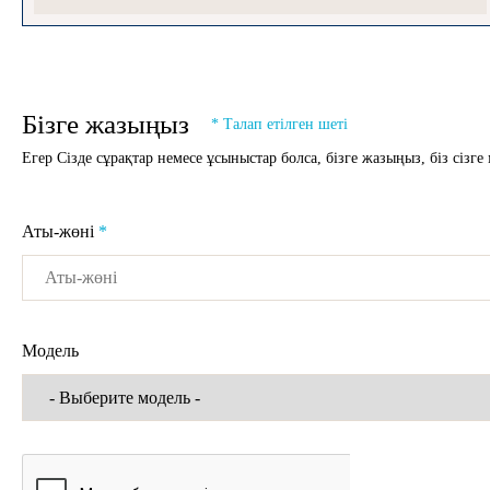
Бізге жазыңыз
* Талап етілген шеті
Егер Сізде сұрақтар немесе ұсыныстар болса, бізге жазыңыз, біз сізге
Аты-жөні
*
Модель