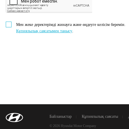
Мен жеке деректерімді жинауға және өңдеуге келісім беремін.
Құпиялылық саясатымен танысу
.
Байланыстар
Құпиялылық саясаты
© 2026 Hyundai Motor Company