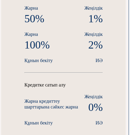
Жарна
Жеңілдік
50%
1%
Жарна
Жеңілдік
100%
2%
Құнын бекіту
ИӘ
Кредитке сатып алу
Жеңілдік
Жарна
кредиттеу
0%
шарттарына сәйкес жарна
Құнын бекіту
ИӘ