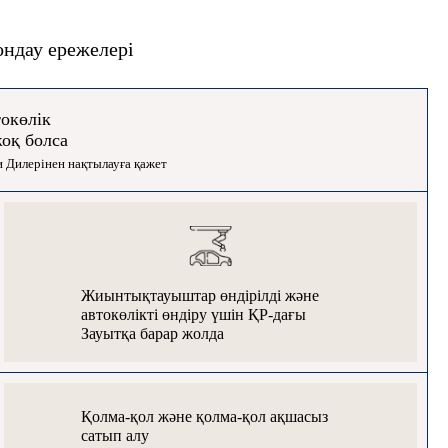
ондау ережелері
токөлік
оқ болса
 Дилерінен нақтылауға қажет
Жиынтықтауыштар өндірілді және
автокөлікті өндіру үшін ҚР-дағы
Зауытқа барар жолда
Қолма-қол және қолма-қол ақшасыз
сатып алу