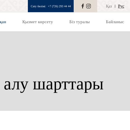
Қаз
Рус
Сату бөлімі:
+7 (726) 293 44 44
қан
Қызмет көрсету
Біз туралы
Байланыс
п алу шарттары