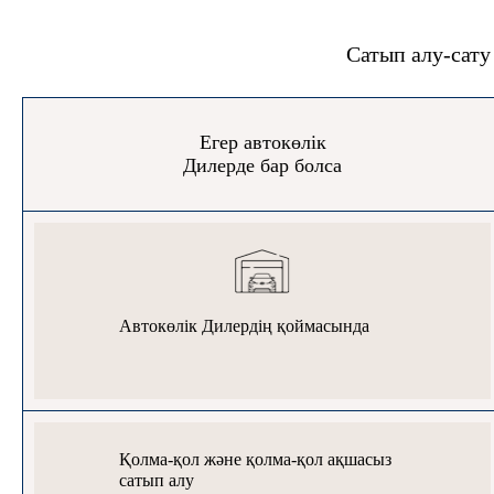
Сатып алу-сату
Егер автокөлік
Дилерде бар болса
Автокөлік Дилердің қоймасында
Қолма-қол және қолма-қол ақшасыз
сатып алу