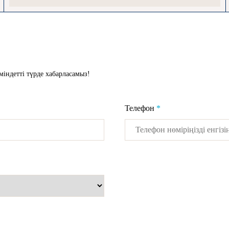
 міндетті түрде хабарласамыз!
Телефон
*