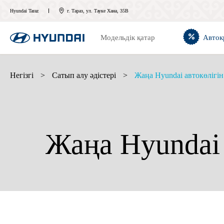
Hyundai Taraz
г. Тараз, ул. Тауке Хана, 35В
Модельдік қатар
Авток
Негізгі
>
Сатып алу әдістері
>
Жаңа Hyundai автокөлігі
Жаңа Hyundai 