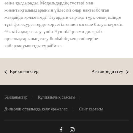
өзіне қалдырады. Модельдердің түстері мен
жиынтықталымдарының үйлесімі олар нақты болған
жағдайда қолжетімді. Тауардың сыртқы түрі, оның ішінде
түсі фотосуреттерде көрсетілгеннен өзгеше болуы мүмкін.
Өзекті ақпарат алу үшін Hyundai ресми дилерлік
орталықтарының сату бөлімінің кеңесшілеріне
хабарласуыңызды сұраймыз.
Ерекшеліктері
Автокредиттеу
Байланыстар
Құпиялылық саясаты
Дилерлік орталыққа келу ережелері
Сайт картасы