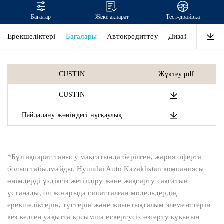
Бағалар
Жеке ақпарат
Тест-драйвқа
CUSTIN
Ерекшеліктері
Бағалары
Автокредиттеу
Дизайн
Өнімді
CUSTIN
Жүктеу pdf
CUSTIN
Пайдалану жөніндегі нұсқаулық
*Бұл ақпарат танысу мақсатында берілген, жария оферта
болып табылмайды. Hyundai Auto Kazakhstan компаниясы
өнімдерді үздіксіз жетілдіру және жақсарту саясатын
ұстанады, ол жоғарыда сипатталған модельдердің
ерекшеліктерін, түстерін және жиынтықталым элементтерін
кез келген уақытта қосымша ескертусіз өзгерту құқығын