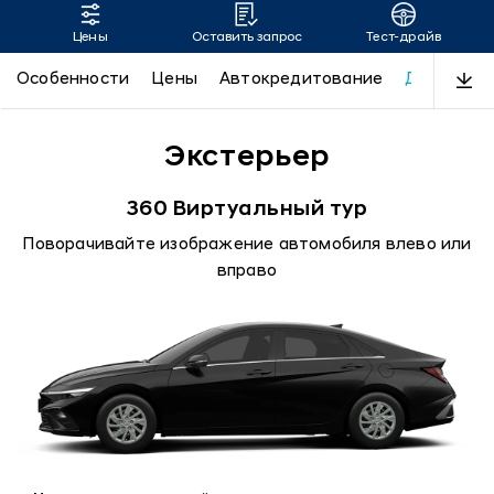
Цены
Оставить запрос
Тест-драйв
ELANTRA
Особенности
Цены
Автокредитование
Дизайн
Экстерьер
360 Виртуальный тур
Поворачивайте изображение автомобиля влево или
вправо