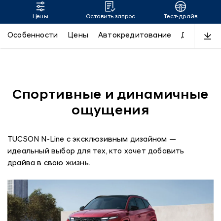
Цены
Оставить запрос
Тест-драйв
TUCSON
Особенности
Цены
Автокредитование
Дизайн
Спортивные и динамичные
ощущения
TUCSON N-Line с эксклюзивным дизайном —
идеальный выбор для тех, кто хочет добавить
драйва в свою жизнь.