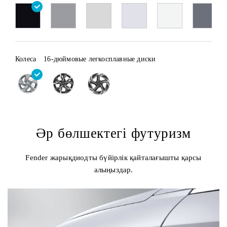
Колеса
16-дюймовые легкосплавные диски
Әр бөлшектегі футуризм
Fender жарықдиодты бүйірлік қайталағышты қарсы
алыңыздар.