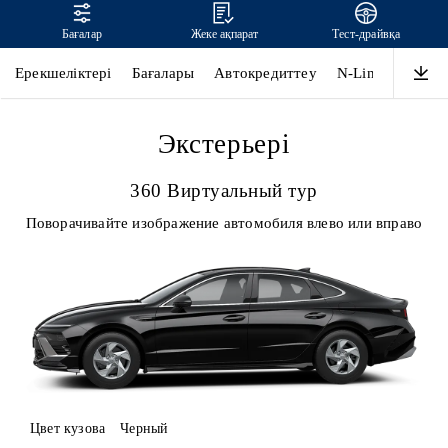
Бағалар
Жеке ақпарат
Тест-драйвқа
SONATA
Ерекшеліктері
Бағалары
Автокредиттеу
N-Line
Дизай
Экстерьері
360 Виртуальный тур
Поворачивайте изображение автомобиля влево или вправо
Цвет кузова
Черный