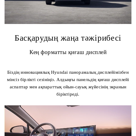
Басқарудың жаңа тәжірибесі
Кең форматты қиғаш дисплей
Біздің инновациялық Hyundai панорамалық дисплейімізбен
мінсіз бірлікті сезініңіз. Алдыңғы панельдің қиғаш дисплейі
аспаптар мен ақпараттық ойын-сауық жүйесінің экранын
біріктіреді.