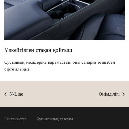
Үлкейтілген стақан қойғыш
Сусынның мөлшеріне қарамастан, оны сапарға өзіңізбен
бірге алыңыз.
N-Line
Өнімділігі
Байланыстар
Құпиялылық саясаты