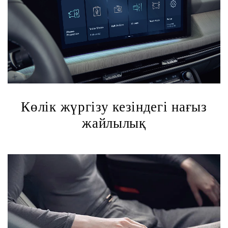
Көлік жүргізу кезіндегі нағыз
жайлылық