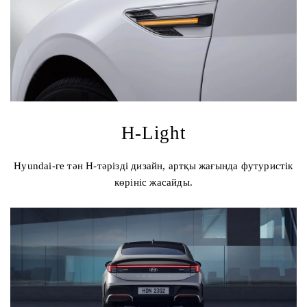
H-Light
Hyundai-ге тән H-тәрізді дизайн, артқы жағында футуристік
көрініс жасайды.