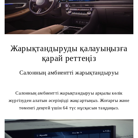
Жарықтандыруды қалауыңызға
қарай реттеңіз
Салонның амбиентті жарықтандыруы
Салонның амбиентті жарықтандыруы арқылы көлік
жүргізуден алатын әсеріңізді жақсартыңыз. Жоғарғы және
төменгі деңгей үшін 64 түс нұсқасын таңдаңыз.