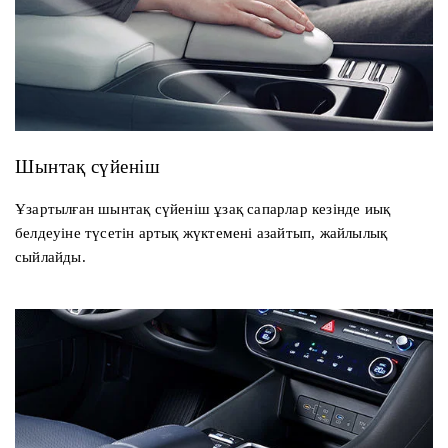
Шынтақ сүйеніш
Ұзартылған шынтақ сүйеніш ұзақ сапарлар кезінде иық
белдеуіне түсетін артық жүктемені азайтып, жайлылық
сыйлайды.