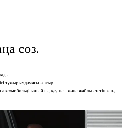
ңа сөз.
шады.
стігі тұжырымдамасы жатыр.
 автомобильді ыңғайлы, қауіпсіз және жайлы ететін жаңа