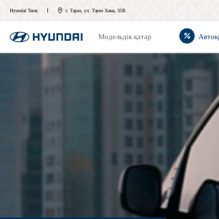
Hyundai Taraz
г. Тараз, ул. Тауке Хана, 35В
Модельдік қатар
Авток