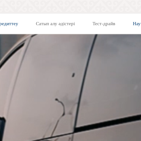
редиттеу
Сатып алу әдістері
Тест-драйв
Нау