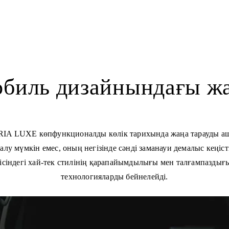
биль дизайнындағы жа
IA LUXE көпфункционалды көлік тарихында жаңа тарауды а
алу мүмкін емес, оның негізінде сәнді заманауи демалыс кеңі
сіндегі хай-тек стилінің қарапайымдылығы мен талғампаздығы
технологияларды бейнелейді.