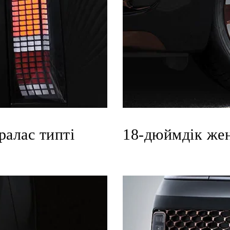
ралас типті
18-дюймдік жең