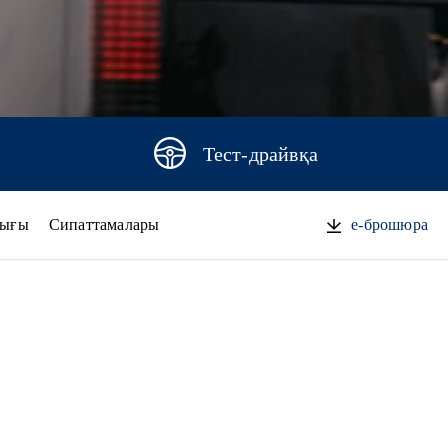
Тест-драйвқа
ығы
Сипаттамалары
e-брошюра