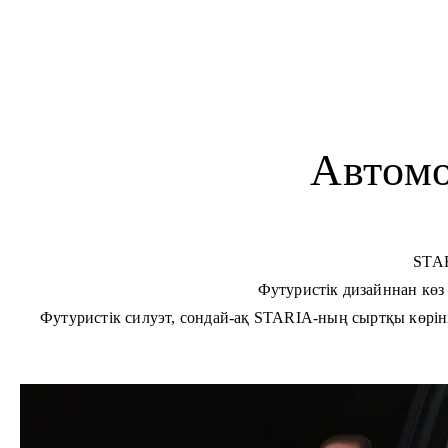
Автомо
STAR
Футуристік дизайннан көз 
Футуристік силуэт, сондай-ақ STARIA-ның сыртқы көріні