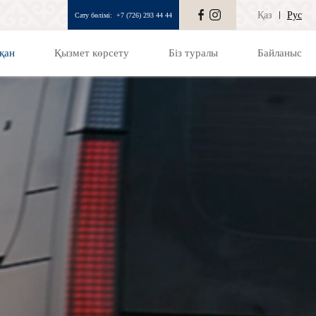
Қаз
Рус
Сату бөлімі:
+7 (726) 293 44 44
қан
Қызмет көрсету
Біз туралы
Байланыс