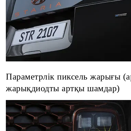
Параметрлік пиксель жарығы (а
жарықдиодты артқы шамдар)