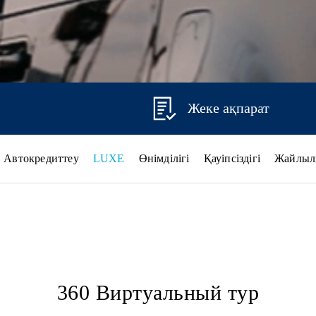
Жеке ақпарат
Автокредиттеу
LUXE
Өнімділігі
Қауіпсіздігі
Жайлыл
360 Виртуальный тур