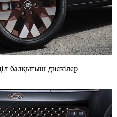
іл балқығыш дискілер