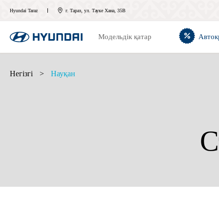
Hyundai Taraz
г. Тараз, ул. Тауке Хана, 35В
Модельдік қатар
Авток
Негізгі
>
Науқан
С