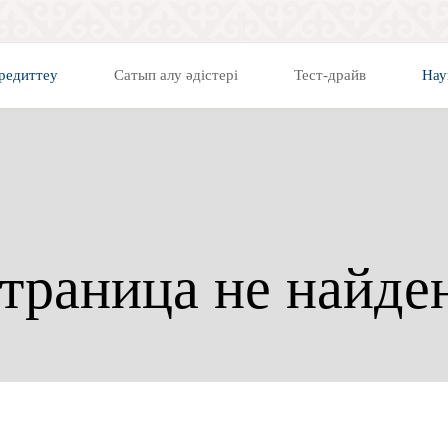
редиттеу
Сатып алу әдістері
Тест-драйв
Нау
траница не найде