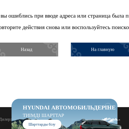
вы ошиблись при вводе адреса или страница была 
овторите действия снова или воспользуйтесь поиско
Назад
На главную
Жабу
HYUNDAI АВТОМОБИЛЬДЕРІНЕ
ТИІМДІ ШАРТТАР
Дилерлік орталыққа келу ережелері
Сайт картасы
Шарттарды білу