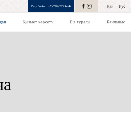
Қаз
Рус
Сату бөлімі:
+7 (726) 293 44 44
қан
Қызмет көрсету
Біз туралы
Байланыс
на